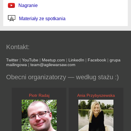
Nagranie
Materiały ze spotkania
Kontakt:
Twitter
|
YouTube
|
Meetup.com
|
LinkedIn
|
Facebook
|
grupa
mailingowa
|
team@agilewarsaw.com
Obecni organizatorzy — według stażu :)
Piotr Radaj
Ania Przybyszewska