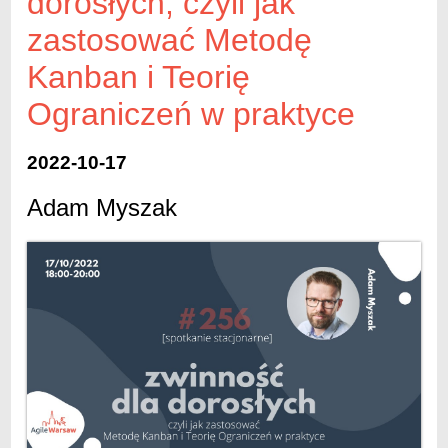
dorosłych, czyli jak
zastosować Metodę
Kanban i Teorię
Ograniczeń w praktyce
2022-10-17
Adam Myszak