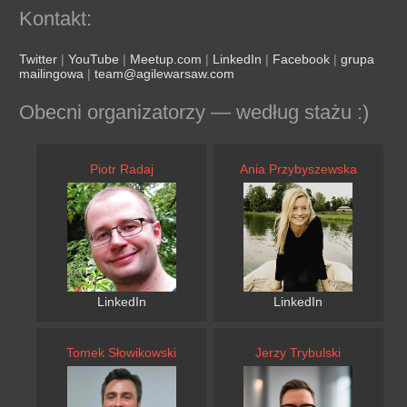
Kontakt:
Twitter
|
YouTube
|
Meetup.com
|
LinkedIn
|
Facebook
|
grupa
mailingowa
|
team@agilewarsaw.com
Obecni organizatorzy — według stażu :)
Piotr Radaj
Ania Przybyszewska
LinkedIn
LinkedIn
Tomek Słowikowski
Jerzy Trybulski