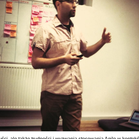
zyści, ale także trudności i wyzwania stosowania Agile w kontekś