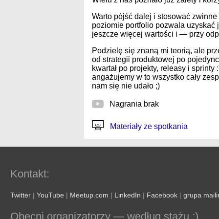
Warto pójść dalej i stosować zwinne
poziomie portfolio pozwala uzyskać 
jeszcze więcej wartości i — przy o
Podzielę się znaną mi teorią, ale p
od strategii produktowej po pojedyn
kwartał po projekty, releasy i sprin
angażujemy w to wszystko cały zespó
nam się nie udało ;)
Nagrania brak
Materiały ze spotkania
Kontakt:
Twitter
|
YouTube
|
Meetup.com
|
LinkedIn
|
Facebook
|
grupa mail
Obecni organizatorzy — według stażu :)