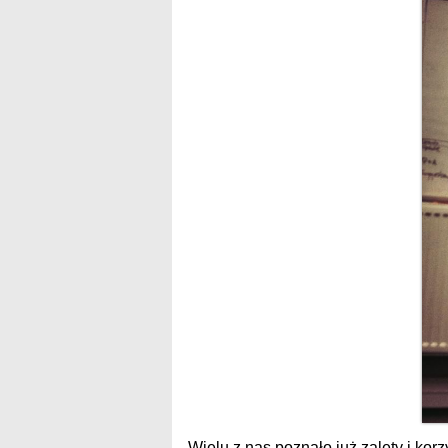
Wielu z nas poznało już zalety i kor