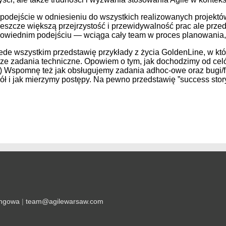
 podejście w odniesieniu do wszystkich realizowanych projektów
jeszcze większą przejrzystość i przewidywalność prac ale prz
dpowiednim podejściu — wciąga cały team w proces planowania
rzede wszystkim przedstawię przykłady z życia GoldenLine, w kt
cze zadania techniczne. Opowiem o tym, jak dochodzimy od celó
ty :) Wspomnę też jak obsługujemy zadania adhoc-owe oraz bugi/fi
ł i jak mierzymy postępy. Na pewno przedstawię ”success story”
ingowa
|
team@agilewarsaw.com