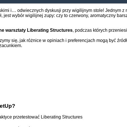
iskimi i… odwiecznych dyskusji przy wigilijnym stole! Jednym z 
ół, jest wybór wigilijnej zupy: czy to czerwony, aromatyczny bars
ne warsztaty Liberating Structures
, podczas których przenies
rzymy się, jak różnice w opiniach i preferencjach mogą być źró
szacunkiem.
eetUp?
aktyce przetestować Liberating Structures