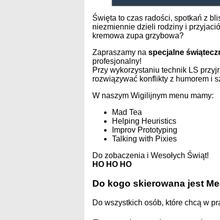
Święta to czas radości, spotkań z bl
niezmiennie dzieli rodziny i przyjaci
kremowa zupa grzybowa?
Zapraszamy na
specjalne świątecz
profesjonalny!
Przy wykorzystaniu technik LS przyj
rozwiązywać konflikty z humorem i 
W naszym Wigilijnym menu mamy:
Mad Tea
Helping Heuristics
Improv Prototyping
Talking with Pixies
Do zobaczenia i Wesołych Świąt!
HO HO HO
Do kogo skierowana jest M
Do wszystkich osób, które chcą w pr