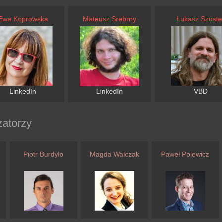
Ewa Koprowska
Mateusz Srebrny
Łukasz Szóste
LinkedIn
LinkedIn
VBD
zatorzy
Piotr Burdyło
Magda Walczak
Paweł Polewicz