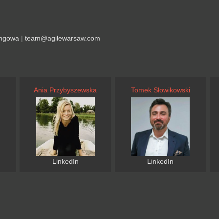
ingowa
|
team@agilewarsaw.com
Ania Przybyszewska
Tomek Słowikowski
LinkedIn
LinkedIn