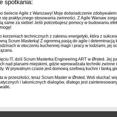
e spotkania:
po świecie Agile z Warszawy! Moje doświadczenie zdobywałem w
 się praktycznego stosowania zwinności. Z Agile Warsaw zorga
wią same za siebie! Jeśli potrzebujesz pomocy w budowaniu ef
omogę!
o korzeniach technicznych z zakresu energetyki, która z sukc
awną Scrum Masterką! Z ogromną pasją do agile i determinacją k
dzinach w otoczeniu kuchennej magii i pracy w lodziarni, jej o
iązana.
cięciu IT, dziś Scrum Masterka Engineering ART w Ørsted. Jej 
ch nad planami miejskimi, gdzie wprowadzała techniki zwinne 
dy. W prywatnym czasie jest domową szefową kuchni i fanką gie
ta w przeszłości, teraz Scrum Master w Ørsted. Woli słuchać wię
gmatycznych i lakonicznych dialogów, dlatego jest zainteresowany
walki.