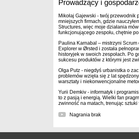
Prowadzący i gospodarz
Mikołaj Gajewski
- twój przewodnik 
mniejszych firmach, gdzie nauczyłem
Structures, więc moje działania mó
funkcjonującego zespołu, chętnie p
Paulina Karnabal
– mistrzyni Scrum 
Explorer w Ørsted i została pełnopr
historyjek w swoich zespołach. Po go
sukcesu produktów z którymi jest zw
Olga Putz
- niegdyś urbanistka o za
problemów wzięła się z lat spędzony
warsztaty i niekonwencjonalne meto
Yurii Demkiv
- informatyk i programis
to z pasją i energią. Wielki fan pra
zwinność na matach, trenując sztuki 
Nagrania brak