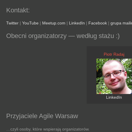
Kontakt:
Twitter
|
YouTube
|
Meetup.com
|
LinkedIn
|
Facebook
|
grupa mail
Obecni organizatorzy — według stażu :)
Piotr Radaj
LinkedIn
Przyjaciele Agile Warsaw
…czyli osoby, które wspierają organizatorów.