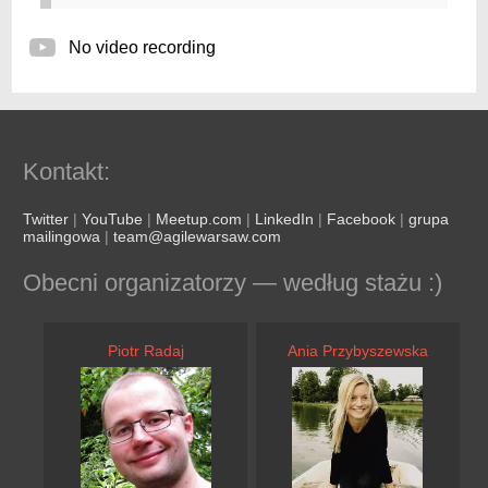
No video recording
Kontakt:
Twitter
|
YouTube
|
Meetup.com
|
LinkedIn
|
Facebook
|
grupa
mailingowa
|
team@agilewarsaw.com
Obecni organizatorzy — według stażu :)
Piotr Radaj
Ania Przybyszewska