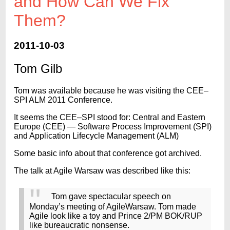
and How Can We Fix
Them?
2011-10-03
Tom Gilb
Tom was available because he was visiting the CEE–
SPI ALM 2011 Conference.
It seems the CEE–SPI stood for: Central and Eastern
Europe (CEE) — Software Process Improvement (SPI)
and Application Lifecycle Management (ALM)
Some basic info about that conference got archived.
The talk at Agile Warsaw was described like this:
Tom gave spectacular speech on
Monday’s meeting of AgileWarsaw. Tom made
Agile look like a toy and Prince 2/PM BOK/RUP
like bureaucratic nonsense.