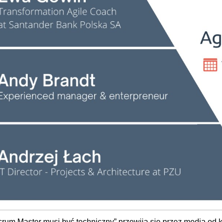
m Master musi być techniczny” przewija się przez media od kilku