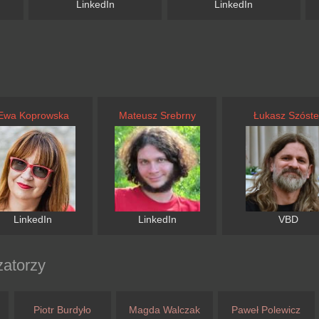
LinkedIn
LinkedIn
Ewa Koprowska
Mateusz Srebrny
Łukasz Szóste
LinkedIn
LinkedIn
VBD
zatorzy
Piotr Burdyło
Magda Walczak
Paweł Polewicz