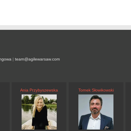
ingowa
|
team@agilewarsaw.com
Ania Przybyszewska
Tomek Słowikowski