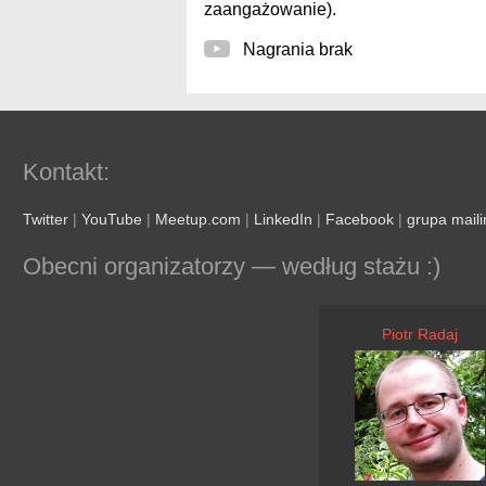
zaangażowanie).
Nagrania brak
Kontakt:
Twitter
|
YouTube
|
Meetup.com
|
LinkedIn
|
Facebook
|
grupa mail
Obecni organizatorzy — według stażu :)
Piotr Radaj