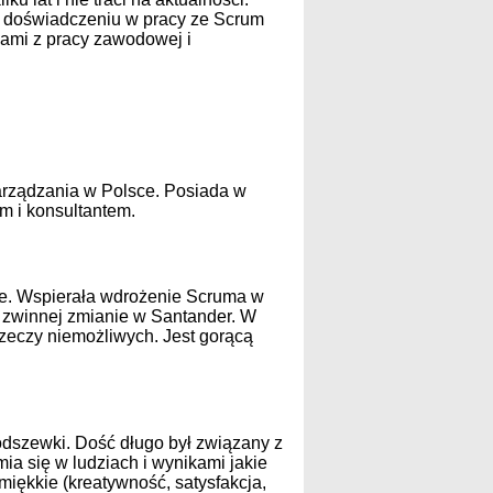
m doświadczeniu w pracy ze Scrum
dami z pracy zawodowej i
arządzania w Polsce. Posiada w
m i konsultantem.
gile. Wspierała wdrożenie Scruma w
e zwinnej zmianie w Santander. W
 rzeczy niemożliwych. Jest gorącą
 podszewki. Dość długo był związany z
a się w ludziach i wynikami jakie
miękkie (kreatywność, satysfakcja,