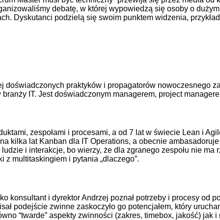
ganizowaliśmy debatę, w której wypowiedzą się osoby o duży
ch. Dyskutanci podzielą się swoim punktem widzenia, przykła
iej doświadczonych praktyków i propagatorów nowoczesnego z
 branży IT. Jest doświadczonym managerem, project managere
oduktami, zespołami i procesami, a od 7 lat w świecie Lean i A
ą na kilka lat Kanban dla IT Operations, a obecnie ambasadoruj
 ludzie i interakcje, bo wierzy, że dla zgranego zespołu nie ma
i z multitaskingiem i pytania „dlaczego”.
jako konsultant i dyrektor Andrzej poznał potrzeby i procesy od
ał podejście zwinne zaskoczyło go potencjałem, który uruchami
wno “twarde” aspekty zwinności (zakres, timebox, jakość) jak i 