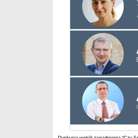
Dyskusja wokół zagadnienia “Czy Scru