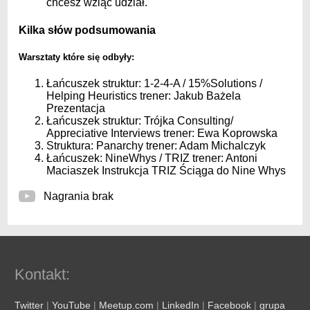
chcesz wziąć udział.
Kilka słów podsumowania
Warsztaty które się odbyły:
Łańcuszek struktur:
1-2-4-A
/
15%Solutions
/
Helping Heuristics
trener: Jakub Bażela
Prezentacja
Łańcuszek struktur:
Trójka Consulting
/
Appreciative Interviews
trener: Ewa Koprowska
Struktura:
Panarchy
trener: Adam Michalczyk
Łańcuszek:
NineWhys
/
TRIZ
trener: Antoni
Maciaszek
Instrukcja TRIZ
Ściąga do Nine Whys
Nagrania brak
Kontakt:
Twitter
|
YouTube
|
Meetup.com
|
LinkedIn
|
Facebook
|
grupa