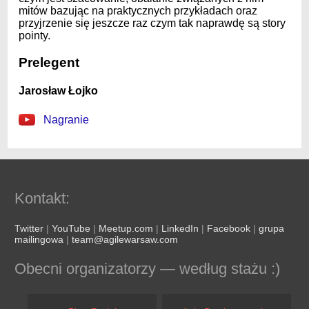
mitów bazując na praktycznych przykładach oraz
przyjrzenie się jeszcze raz czym tak naprawdę są story
pointy.
Prelegent
Jarosław Łojko
Nagranie
Kontakt:
Twitter
|
YouTube
|
Meetup.com
|
LinkedIn
|
Facebook
|
grupa
mailingowa
|
team@agilewarsaw.com
Obecni organizatorzy — według stażu :)