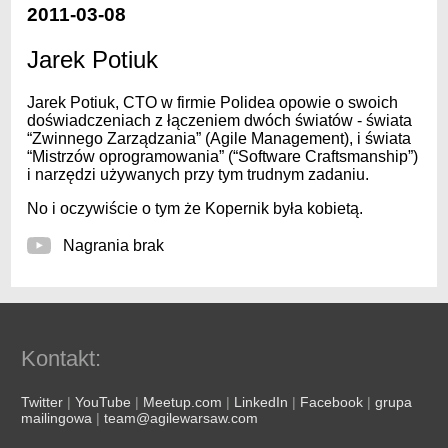
2011-03-08
Jarek Potiuk
Jarek Potiuk, CTO w firmie Polidea opowie o swoich
doświadczeniach z łączeniem dwóch światów - świata
“Zwinnego Zarządzania” (Agile Management), i świata
“Mistrzów oprogramowania” (“Software Craftsmanship”)
i narzędzi używanych przy tym trudnym zadaniu.
No i oczywiście o tym że Kopernik była kobietą.
Nagrania brak
Kontakt:
Twitter
|
YouTube
|
Meetup.com
|
LinkedIn
|
Facebook
|
grupa
mailingowa
|
team@agilewarsaw.com