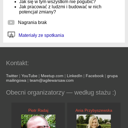
Jak się w tym wszystkim nie pogubić?
Jak pracować z ludzmi i budować w nich
potencjał zmiany?
Nagrania brak
Materiały ze spotkania
Kontakt:
Twitter
|
YouTube
|
Meetup.com
|
LinkedIn
|
Facebook
|
grupa
mailingowa
|
team@agilewarsaw.com
Obecni organizatorzy — według stażu :)
Piotr Radaj
Ania Przybyszewska