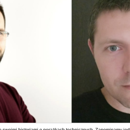
ię swoimi historiami o porażkach technicznych. Zapominamy jed