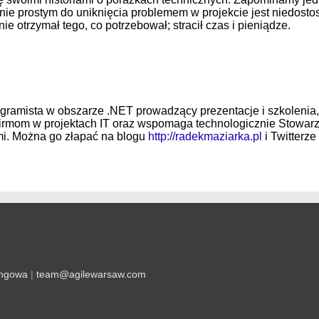
nie prostym do uniknięcia problemem w projekcie jest niedos
 nie otrzymał tego, co potrzebował; stracił czas i pieniądze.
rogramista w obszarze .NET prowadzący prezentacje i szkolenia,
irmom w projektach IT oraz wspomaga technologicznie Stowarzy
mi. Można go złapać na blogu
http://radekmaziarka.pl
i Twitterz
ingowa
|
team@agilewarsaw.com