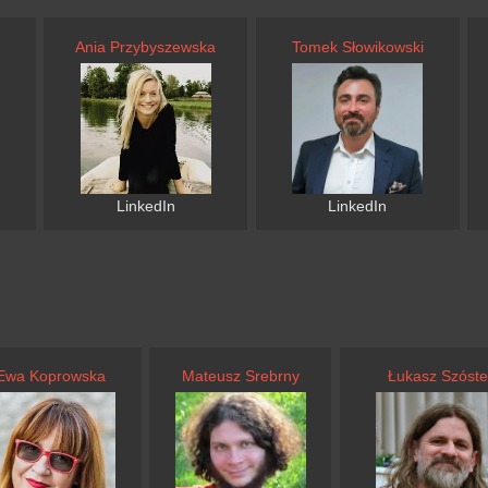
Ania Przybyszewska
Tomek Słowikowski
LinkedIn
LinkedIn
Ewa Koprowska
Mateusz Srebrny
Łukasz Szóste