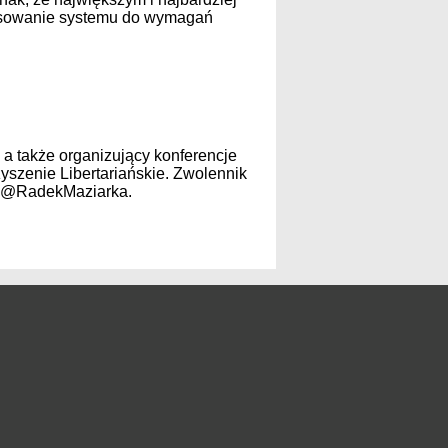
tosowanie systemu do wymagań
 a także organizujący konferencje
szenie Libertariańskie. Zwolennik
e @RadekMaziarka.