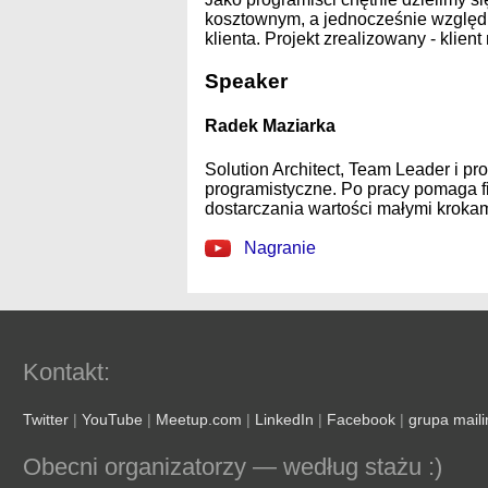
kosztownym, a jednocześnie względ
klienta. Projekt zrealizowany - klient
Speaker
Radek Maziarka
Solution Architect, Team Leader i p
programistyczne. Po pracy pomaga f
dostarczania wartości małymi kroka
Nagranie
Kontakt:
Twitter
|
YouTube
|
Meetup.com
|
LinkedIn
|
Facebook
|
grupa mail
Obecni organizatorzy — według stażu :)